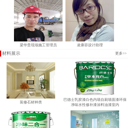
梁华贵现场施工管理员
凌康容设计助理
材料展示
更多
>>
巴德士乳胶漆白色内墙自刷墙面漆环保
装修石材种类
净味水性修补漆涂料油漆室内