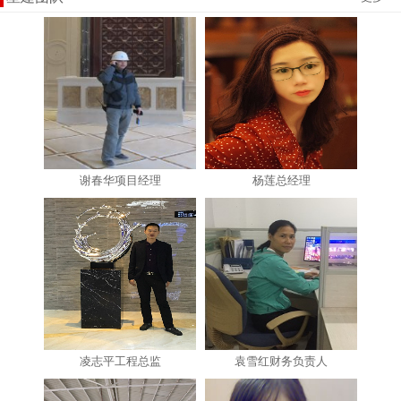
谢春华项目经理
杨莲总经理
凌志平工程总监
袁雪红财务负责人