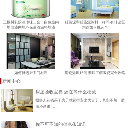
三棵树乳胶漆净味二合一白色室内
硅藻泥和硅藻泥涂料一样吗 有什​么区
墙面漆内墙环保油漆涂料墙漆
别该如何挑选？
如何挑选厨卫门材料
陶瓷知识16问 彻底了解陶瓷完全攻略
新闻中心
房屋验收宝典 还在等什么收藏
很多人花钱买了房子就觉得安之大吉了，其实不然，后
面还是很……
你不可不知的挡水条知识