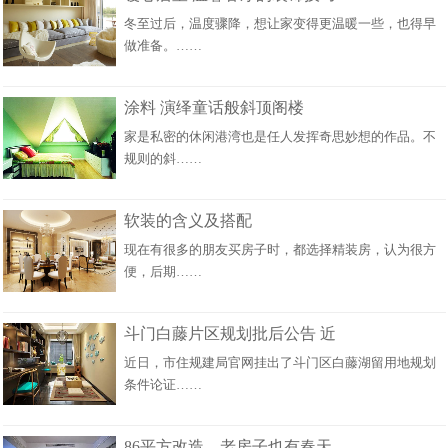
冬至过后，温度骤降，想让家变得更温暖一些，也得早
做准备。……
涂料 演绎童话般斜顶阁楼
家是私密的休闲港湾也是任人发挥奇思妙想的作品。不
规则的斜……
软装的含义及搭配
现在有很多的朋友买房子时，都选择精装房，认为很方
便，后期……
斗门白藤片区规划批后公告 近
近日，市住规建局官网挂出了斗门区白藤湖留用地规划
条件论证……
86平方改造，老房子也有春天