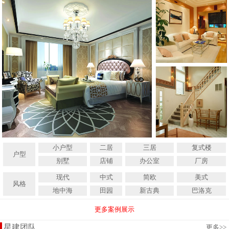
小户型
二居
三居
复式楼
户型
别墅
店铺
办公室
厂房
现代
中式
简欧
美式
风格
地中海
田园
新古典
巴洛克
更多案例展示
星建团队
更多
>>