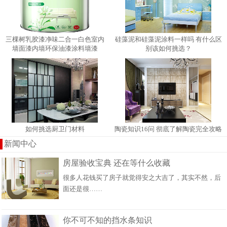
三棵树乳胶漆净味二合一白色室内
硅藻泥和硅藻泥涂料一样吗 有什​么区
墙面漆内墙环保油漆涂料墙漆
别该如何挑选？
如何挑选厨卫门材料
陶瓷知识16问 彻底了解陶瓷完全攻略
新闻中心
房屋验收宝典 还在等什么收藏
很多人花钱买了房子就觉得安之大吉了，其实不然，后
面还是很……
你不可不知的挡水条知识