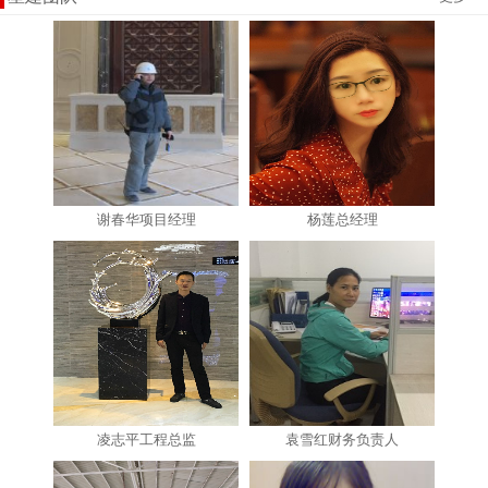
谢春华项目经理
杨莲总经理
凌志平工程总监
袁雪红财务负责人