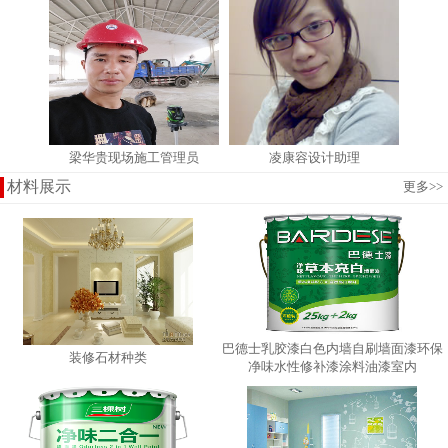
梁华贵现场施工管理员
凌康容设计助理
材料展示
更多
>>
巴德士乳胶漆白色内墙自刷墙面漆环保
装修石材种类
净味水性修补漆涂料油漆室内