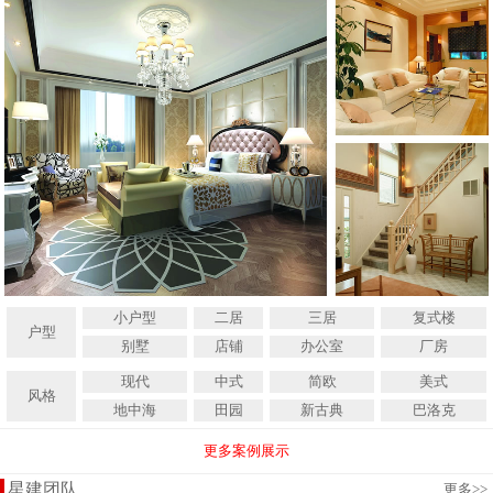
小户型
二居
三居
复式楼
户型
别墅
店铺
办公室
厂房
现代
中式
简欧
美式
风格
地中海
田园
新古典
巴洛克
更多案例展示
星建团队
更多
>>