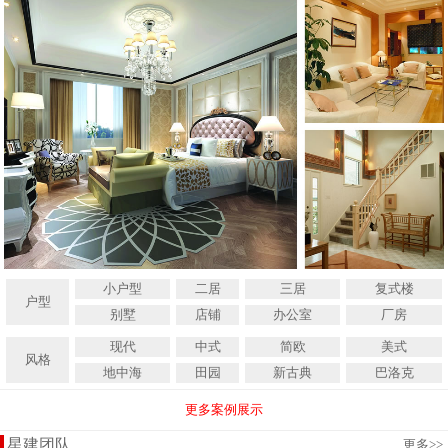
小户型
二居
三居
复式楼
户型
别墅
店铺
办公室
厂房
现代
中式
简欧
美式
风格
地中海
田园
新古典
巴洛克
更多案例展示
星建团队
更多
>>