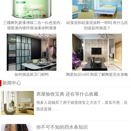
三棵树乳胶漆净味二合一白色室内
硅藻泥和硅藻泥涂料一样吗 有什​么区
墙面漆内墙环保油漆涂料墙漆
别该如何挑选？
如何挑选厨卫门材料
陶瓷知识16问 彻底了解陶瓷完全攻略
新闻中心
房屋验收宝典 还在等什么收藏
很多人花钱买了房子就觉得安之大吉了，其实不然，后
面还是很……
你不可不知的挡水条知识