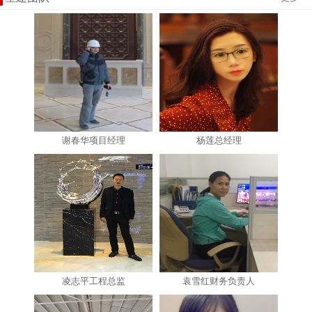
谢春华项目经理
杨莲总经理
凌志平工程总监
袁雪红财务负责人