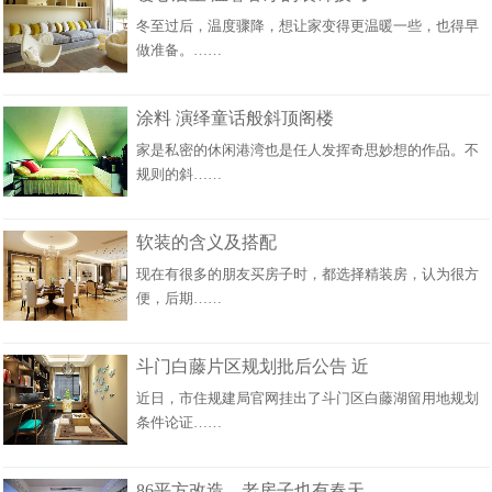
冬至过后，温度骤降，想让家变得更温暖一些，也得早
做准备。……
涂料 演绎童话般斜顶阁楼
家是私密的休闲港湾也是任人发挥奇思妙想的作品。不
规则的斜……
软装的含义及搭配
现在有很多的朋友买房子时，都选择精装房，认为很方
便，后期……
斗门白藤片区规划批后公告 近
近日，市住规建局官网挂出了斗门区白藤湖留用地规划
条件论证……
86平方改造，老房子也有春天