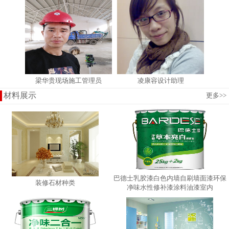
梁华贵现场施工管理员
凌康容设计助理
材料展示
更多
>>
巴德士乳胶漆白色内墙自刷墙面漆环保
装修石材种类
净味水性修补漆涂料油漆室内