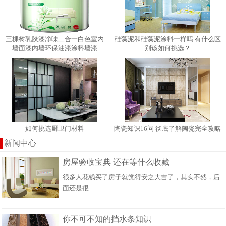
三棵树乳胶漆净味二合一白色室内
硅藻泥和硅藻泥涂料一样吗 有什​么区
墙面漆内墙环保油漆涂料墙漆
别该如何挑选？
如何挑选厨卫门材料
陶瓷知识16问 彻底了解陶瓷完全攻略
新闻中心
房屋验收宝典 还在等什么收藏
很多人花钱买了房子就觉得安之大吉了，其实不然，后
面还是很……
你不可不知的挡水条知识