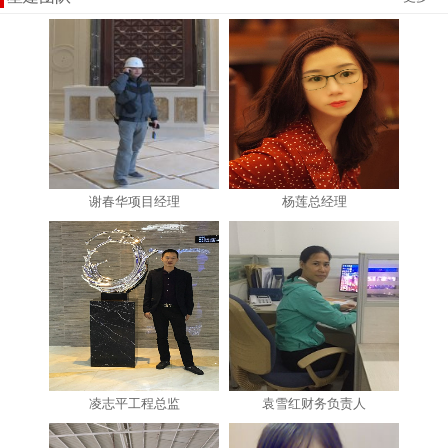
谢春华项目经理
杨莲总经理
凌志平工程总监
袁雪红财务负责人