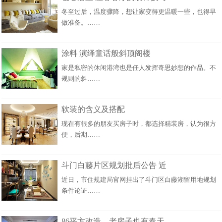
冬至过后，温度骤降，想让家变得更温暖一些，也得早
做准备。……
涂料 演绎童话般斜顶阁楼
家是私密的休闲港湾也是任人发挥奇思妙想的作品。不
规则的斜……
软装的含义及搭配
现在有很多的朋友买房子时，都选择精装房，认为很方
便，后期……
斗门白藤片区规划批后公告 近
近日，市住规建局官网挂出了斗门区白藤湖留用地规划
条件论证……
86平方改造，老房子也有春天