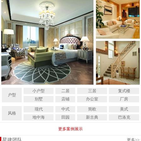
小户型
二居
三居
复式楼
户型
别墅
店铺
办公室
厂房
现代
中式
简欧
美式
风格
地中海
田园
新古典
巴洛克
更多案例展示
星建团队
更多
>>