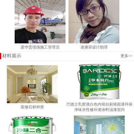
梁华贵现场施工管理员
凌康容设计助理
材料展示
更多
>>
巴德士乳胶漆白色内墙自刷墙面漆环保
装修石材种类
净味水性修补漆涂料油漆室内