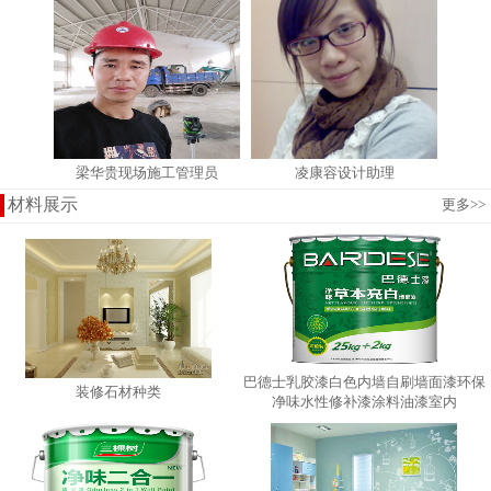
梁华贵现场施工管理员
凌康容设计助理
材料展示
更多
>>
巴德士乳胶漆白色内墙自刷墙面漆环保
装修石材种类
净味水性修补漆涂料油漆室内