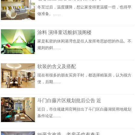
冬至过后，温度骤降，想让家变得更温暖一些，也得早
做准备。……
涂料 演绎童话般斜顶阁楼
家是私密的休闲港湾也是任人发挥奇思妙想的作品。不
规则的斜……
软装的含义及搭配
现在有很多的朋友买房子时，都选择精装房，认为很方
便，后期……
斗门白藤片区规划批后公告 近
近日，市住规建局官网挂出了斗门区白藤湖留用地规划
条件论证……
86平方改造，老房子也有春天