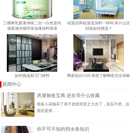
三棵树乳胶漆净味二合一白色室内
硅藻泥和硅藻泥涂料一样吗 有什​么区
墙面漆内墙环保油漆涂料墙漆
别该如何挑选？
如何挑选厨卫门材料
陶瓷知识16问 彻底了解陶瓷完全攻略
新闻中心
房屋验收宝典 还在等什么收藏
很多人花钱买了房子就觉得安之大吉了，其实不然，后
面还是很……
你不可不知的挡水条知识