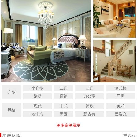
小户型
二居
三居
复式楼
户型
别墅
店铺
办公室
厂房
现代
中式
简欧
美式
风格
地中海
田园
新古典
巴洛克
更多案例展示
星建团队
更多
>>