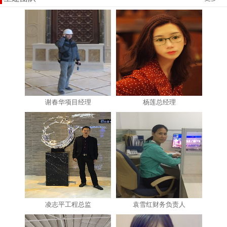
谢春华项目经理
杨莲总经理
凌志平工程总监
袁雪红财务负责人