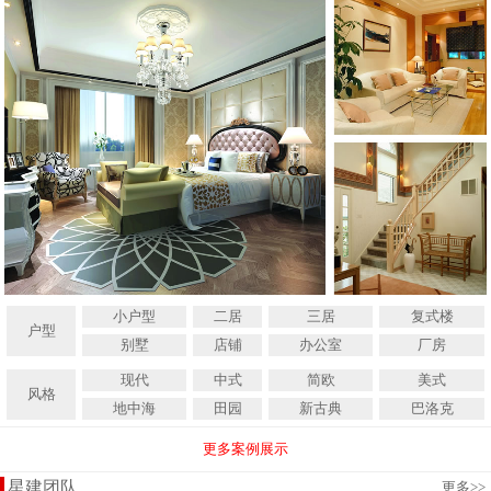
小户型
二居
三居
复式楼
户型
别墅
店铺
办公室
厂房
现代
中式
简欧
美式
风格
地中海
田园
新古典
巴洛克
更多案例展示
星建团队
更多
>>