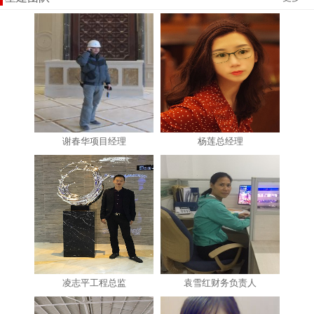
谢春华项目经理
杨莲总经理
凌志平工程总监
袁雪红财务负责人