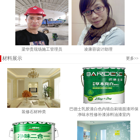
梁华贵现场施工管理员
凌康容设计助理
材料展示
更多
>>
巴德士乳胶漆白色内墙自刷墙面漆环保
装修石材种类
净味水性修补漆涂料油漆室内