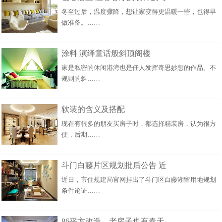
冬至过后，温度骤降，想让家变得更温暖一些，也得早
做准备。……
涂料 演绎童话般斜顶阁楼
家是私密的休闲港湾也是任人发挥奇思妙想的作品。不
规则的斜……
软装的含义及搭配
现在有很多的朋友买房子时，都选择精装房，认为很方
便，后期……
斗门白藤片区规划批后公告 近
近日，市住规建局官网挂出了斗门区白藤湖留用地规划
条件论证……
86平方改造，老房子也有春天