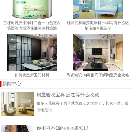
三棵树乳胶漆净味二合一白色室内
硅藻泥和硅藻泥涂料一样吗 有什​么区
墙面漆内墙环保油漆涂料墙漆
别该如何挑选？
如何挑选厨卫门材料
陶瓷知识16问 彻底了解陶瓷完全攻略
新闻中心
房屋验收宝典 还在等什么收藏
很多人花钱买了房子就觉得安之大吉了，其实不然，后
面还是很……
你不可不知的挡水条知识