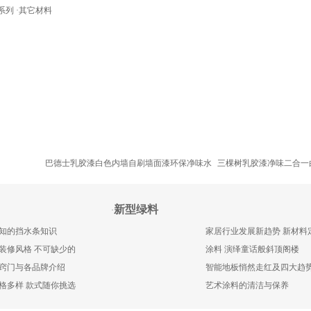
系列
·
其它材料
巴德士乳胶漆白色内墙自刷墙面漆环保净味水
三棵树乳胶漆净味二合一
新型绿料
·
知的挡水条知识
家居行业发展新趋势 新材料
装修风格 不可缺少的
涂料 演绎童话般斜顶阁楼
窍门与各品牌介绍
智能地板悄然走红及四大趋
格多样 款式随你挑选
艺术涂料的清洁与保养