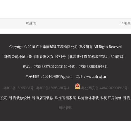
珠建网
华南星
Copyright © 2016 广东华南星建工程有限公司 版权所有 All Rights Reserved
珠海公司地址：珠海市香洲区兴业路1号（北园新村45-50栋底层38#、39#商铺）
电话：0756-3827899 2655119 传真：0756-3830618转811
电子邮箱：109440799@qq.com 网址：www.zh-xj.cn
粤ICP备15095988号
粤ICP备15095988号-1
粤公网安备 44040202000963号
公司 珠海装修设计 珠海店面装修 珠海智能家居 珠海整体家装 珠海厂房装修 珠
网站管理