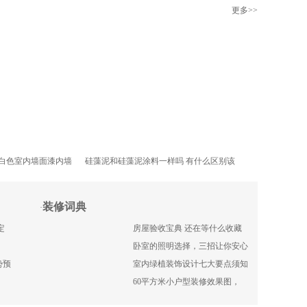
更多
>>
白色室内墙面漆内墙
硅藻泥和硅藻泥涂料一样吗 有什​么区别该
装修词典
·
定
房屋验收宝典 还在等什么收藏
卧室的照明选择，三招让你安心
势预
室内绿植装饰设计七大要点须知
60平方米小户型装修效果图，