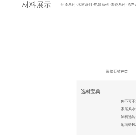
材料展示
·
油漆系列
·
木材系列
·
电器系列
·
陶瓷系列
·
涂料
装修石材种类
选材宝典
·
你不可不
家居风水
涂料选购
地面砖风