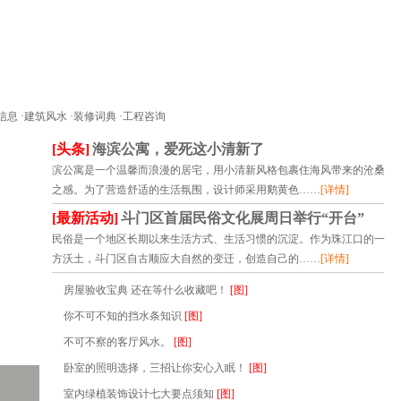
信息
·
建筑风水
·
装修词典
·
工程咨询
[头条]
海滨公寓，爱死这小清新了
滨公寓是一个温馨而浪漫的居宅，用小清新风格包裹住海风带来的沧桑
之感。为了营造舒适的生活氛围，设计师采用鹅黄色……
[详情]
[最新活动]
斗门区首届民俗文化展周日举行“开台”
民俗是一个地区长期以来生活方式、生活习惯的沉淀。作为珠江口的一
方沃土，斗门区自古顺应大自然的变迁，创造自己的……
[详情]
房屋验收宝典 还在等什么收藏吧！
[图]
你不可不知的挡水条知识
[图]
不可不察的客厅风水。
[图]
卧室的照明选择，三招让你安心入眠！
[图]
室内绿植装饰设计七大要点须知
[图]